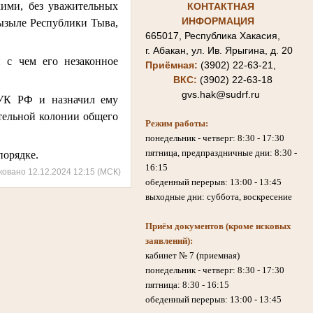
кими, без уважительных
КОНТАКТНАЯ
ИНФОРМАЦИЯ
Кызыле Республики Тыва,
665017, Республика Хакасия,
г. Абакан, ул. Ив. Ярыгина, д. 20
и с чем его незаконное
Приёмная:
(3902) 22-63-21,
ВКС:
(3902) 22-63-18
gvs.hak@sudrf.ru
 УК РФ и назначил ему
ительной колонии общего
Режим работы:
понедельник - четверг: 8:30 - 17:30
пятница, предпраздничные дни: 8:30 -
порядке.
16:15
ковано 12.12.2024 12:15 (МСК)
обеденный перерыв: 13:00 - 13:45
выходные дни: суббота, воскресение
Приём документов (кроме исковых
заявлений):
кабинет № 7 (приемная)
понедельник - четверг: 8:30 - 17:30
пятница: 8:30 - 16:15
обеденный перерыв: 13:00 - 13:45