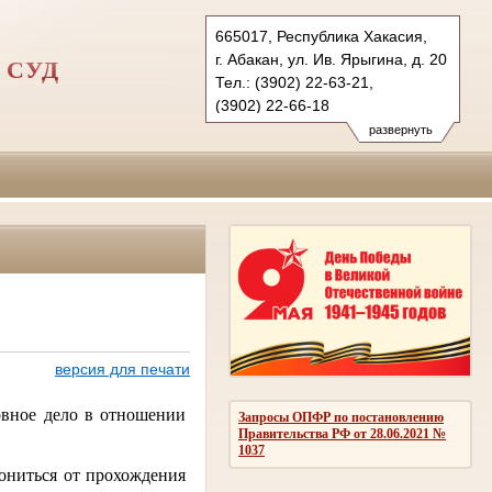
665017, Республика Хакасия,
г. Абакан, ул. Ив. Ярыгина, д. 20
 СУД
Тел.: (3902) 22-63-21,
(3902) 22-66-18
gvs.hak@sudrf.ru
развернуть
схема проезда
версия для печати
овное дело в отношении
Запросы ОПФР по постановлению
Правительства РФ от 28.06.2021 №
1037
лониться от прохождения