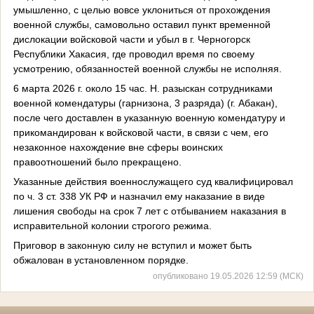
умышленно, с целью вовсе уклониться от прохождения
военной службы, самовольно оставил пункт временной
дислокации войсковой части и убыл в г. Черногорск
Республики Хакасия, где проводил время по своему
усмотрению, обязанностей военной службы не исполняя.
6 марта 2026 г. около 15 час. Н. разыскан сотрудниками
военной комендатуры (гарнизона, 3 разряда) (г. Абакан),
после чего доставлен в указанную военную комендатуру и
прикомандирован к войсковой части, в связи с чем, его
незаконное нахождение вне сферы воинских
правоотношений было прекращено.
Указанные действия военнослужащего суд квалифицировал
по ч. 3 ст. 338 УК РФ и назначил ему наказание в виде
лишения свободы на срок 7 лет с отбыванием наказания в
исправительной колонии строгого режима.
Приговор в законную силу не вступил и может быть
обжалован в установленном порядке.
опубликовано 19.05.2026 12:59 (МСК)