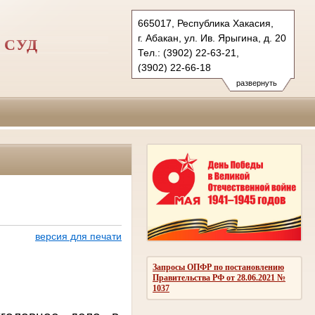
665017, Республика Хакасия,
г. Абакан, ул. Ив. Ярыгина, д. 20
 СУД
Тел.: (3902) 22-63-21,
(3902) 22-66-18
gvs.hak@sudrf.ru
развернуть
схема проезда
версия для печати
Запросы ОПФР по постановлению
Правительства РФ от 28.06.2021 №
1037