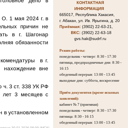
головное дело в
КОНТАКТНАЯ
ИНФОРМАЦИЯ
665017, Республика Хакасия,
й О.
1 мая 2024 г. в
г. Абакан, ул. Ив. Ярыгина, д. 20
ельных причин не
Приёмная:
(3902) 22-63-21,
ВКС:
(3902) 22-63-18
ать в г. Шагонар
gvs.hak@sudrf.ru
олняя обязанности
Режим работы:
понедельник - четверг: 8:30 - 17:30
 комендатуры
в г.
пятница, предпраздничные дни: 8:30 -
е нахождение вне
16:15
обеденный перерыв: 13:00 - 13:45
выходные дни: суббота, воскресение
ч. 3 ст. 338 УК РФ
Приём документов (кроме исковых
 лет 3 месяцев с
заявлений):
.
кабинет № 7 (приемная)
понедельник - четверг: 8:30 - 17:30
н в установленном
пятница: 8:30 - 16:15
обеденный перерыв: 13:00 - 13:45
ковано 30.01.2026 08:09 (МСК)