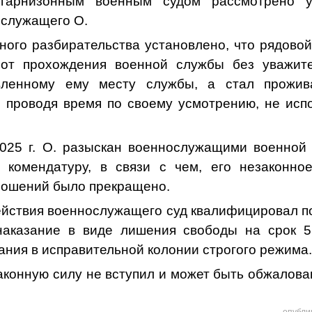
 гарнизонным военным судом рассмотрено у
служащего О.
ного разбирательства установлено, что рядово
 от прохождения военной службы без уважит
вленному ему месту службы, а стал прожив
проводя время по своему усмотрению, не исп
2025 г. О. разыскан
военнослужащими военной
 комендатуру
, в связи с чем, его незаконно
ношений было прекращено.
йствия военнослужащего суд квалифицировал по 
наказание в виде лишения свободы на срок 5
ния в исправительной колонии строгого режима
аконную силу не вступил и может быть обжалова
опубли