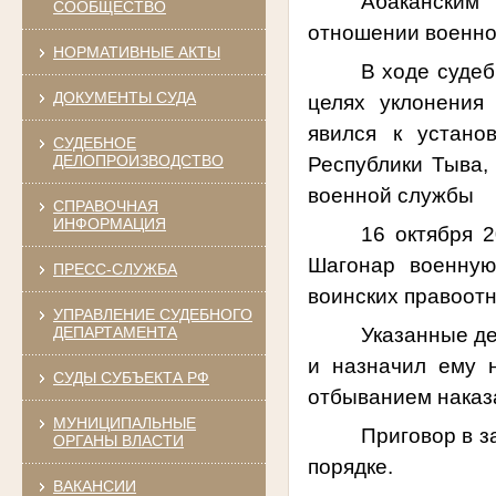
Абаканским
СООБЩЕСТВО
отношении военно
НОРМАТИВНЫЕ АКТЫ
В ходе судеб
ДОКУМЕНТЫ СУДА
целях уклонения
явился к устано
СУДЕБНОЕ
ДЕЛОПРОИЗВОДСТВО
Республики Тыва,
военной службы
СПРАВОЧНАЯ
ИНФОРМАЦИЯ
16 октября 
Шагонар
военную
ПРЕСС-СЛУЖБА
воинских правоот
УПРАВЛЕНИЕ СУДЕБНОГО
Указанные де
ДЕПАРТАМЕНТА
и
назначил ему 
СУДЫ СУБЪЕКТА РФ
отбыванием наказа
МУНИЦИПАЛЬНЫЕ
Приговор в з
ОРГАНЫ ВЛАСТИ
порядке.
ВАКАНСИИ